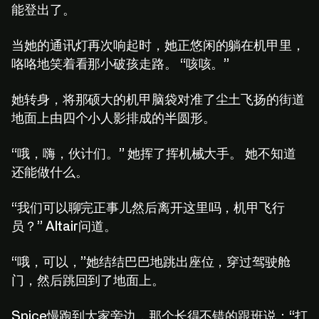
能登出了。
当她的通讯灯再次响起时，她正悠闲的躺在机甲里，
咯咯地笑着看那小破孩走路。 “咳咳。”
她转身，将那硕大的机甲脑袋对准了尘土飞扬的街道
地面上由四个小人影排成的半圆形。
“哦，嗨，伙计们。” 她挥了挥机械大手。 她不知道
还能做什么。
“我们可以聊完正事儿然后离开这里吗，机甲飞行
员？” Altair问道。
“哦，可以，”她结结巴巴地跳出座位，穿过驾驶舱
门，然后跳回到了地面上。
Spice慢跑到大家旁边，那个长得不错的跟班说：“打