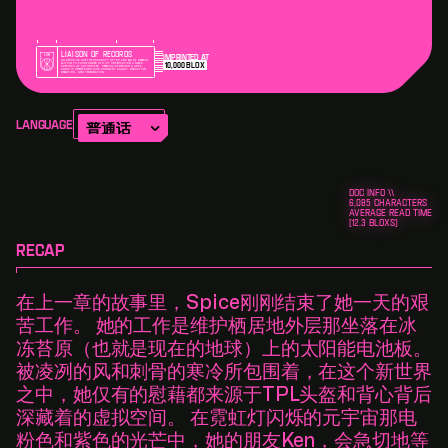
Liaison of Records
Imprinted At
ALL RECORDS ARE THE PROPERTY OF TPP AND MUST REMAIN
10,000
Blox
WITHIN THE CORE UNDER STRICT OBSERVATION UNLESS
SPECIFICALLY AUTHORIZED. REMOVAL OF RECORDS ARE A
CLASS 12 OFFENCE AND PUNISHABLE BY SALARY REDUCTION,
DEMOTION, AND TERMINATION.
Version Alpha
The Story of TPL
Language
CHAPTER 2
牛仔登场
in progress
DOC INFO \\
6,085
CHARACTERS
AVERAGE READ TIME
[
12.3
BLOXS]
RECAP
在上一章的故事里，Spice刚刚结束了她一天的艰
苦工作。 她的工作是维护栖居地外层那坐落在冰
冻苔原（也就是现在的地球）上的太阳能电池板。
被凌冽的风和刺骨的寒冷所包围着，在这个新世界
之中，她仅有的慰藉都来源于TPL头盔和背心背后
深藏着的虚拟空间。 在霓虹灯闪烁的元宇宙那电
粉色和紫色的光芒中，她的朋友Ken，会急切地等