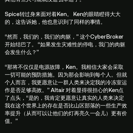
Spice转过身来面对着Ken。 Ken的眼睛瞪得大大
的，这告诉她，他也意识到了同样的事情。
“然而，我们的，我们的肉躯，” 这个CyberBroker
开始结巴了。 “如果发生灾难性的停电，我门的肉躯
会发生什么？”
C
l
i
c
k
:
T
o
:
E
x
p
l
o
r
e
“那将不仅仅是电源故障，Ken。我相信大家会采取
C
l
i
c
k
:
T
o
:
E
x
p
l
o
r
e
一切可能的预防措施。因为那会影响到每个人。但就
个人而言，我更愿意让一群人类来决定我的冷冻室运
作是否足够高效。” Altair 对着显得很担心的Ken点
了点头，“是的，我肯定更愿意让真实的人类来决定
我在这个世界上的存在是否比山区部落的一些生产效
率提升（从而可以让他们的灯再亮久一会儿）更有价
值。”