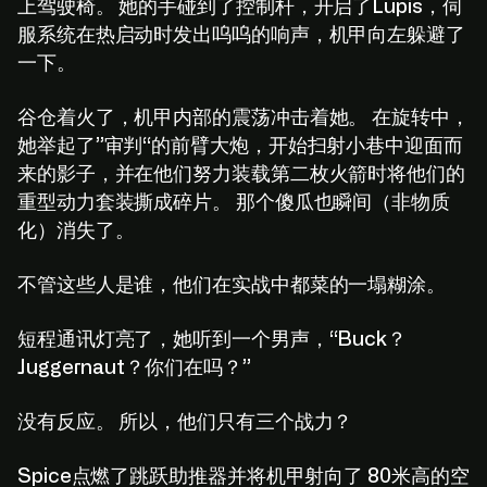
上驾驶椅。 她的手碰到了控制杆，开启了Lupis，伺
服系统在热启动时发出呜呜的响声，机甲向左躲避了
一下。
谷仓着火了，机甲内部的震荡冲击着她。 在旋转中，
她举起了”审判“的前臂大炮，开始扫射小巷中迎面而
来的影子，并在他们努力装载第二枚火箭时将他们的
重型动力套装撕成碎片。 那个傻瓜也瞬间（非物质
化）消失了。
不管这些人是谁，他们在实战中都菜的一塌糊涂。
短程通讯灯亮了，她听到一个男声，“Buck？
Juggernaut？你们在吗？”
没有反应。 所以，他们只有三个战力？
Spice点燃了跳跃助推器并将机甲射向了 80米高的空