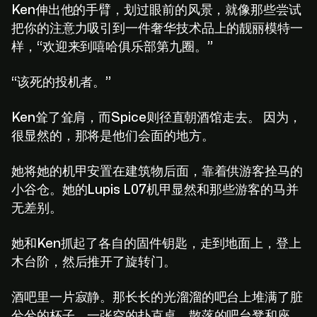
Ken伸出他的手臂，划过眼前的风景，就像那些尝试
把你的注意力吸引到一件奢华技术品上的靓丽模特一
样，“欢迎来到嘻哈俱乐部第九圈。”
“该死的投机者。”
Ken耸了耸肩，而Spice则径直朝酒馆走去。 因为，
很显然的，那将是他们会面的地方。
她将她的机甲安置在建筑物后面，靠着供游客拴马的
小谷仓。她的Lupis L07机甲显然和那些游客的马并
无差别。
她和Ken抓起了各自的固件钥匙，走到地面上，登上
木台阶，然后推开了旋转门。
酒吧里一片寂静。那长长的光溜溜的吧台上堆满了脏
兮兮的杯子。一张空的扑克桌。散落的吧台凳和座