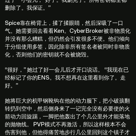
过了一小会儿，“好了。我删完了。所有密钥都全都
删除了。我保证。”
Spice靠在椅背上，揉了揉眼睛，然后深吸了一口
气。她需要回去看看Ken。CyberBroker被非物质化
并没有那么糟糕，但仍然会引发很多不便。他们倾向
于分组使用多签，因此除非所有签名者被同时非物质
化，否则他们的密钥就不会被烧毁。
“很好，” 她过了好一会儿后才开口说话。 “我现在已
经标记了你的ENS。我不想再在这里看到你了。走
好。”
她将巨大的机甲钢靴钩在他的动力服下，把小破孩翻
转扔到空中，然后侧身来了一记完全没有必要使的火
箭动力回旋踢，一脚把他轰出了个几公里外才能落地
的抛物线。 PVP模式不再激活，所以这样根本不会
伤害到他，但他得痛苦地步行几公里回到这个镇子才