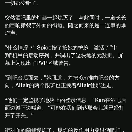
一切都变暗了。
突然酒吧里的灯都一起熄灭了，与此同时，一道长长
的巨响撕裂了外面的街道。随之而来的是一连串的爆
炸声。
“什么情况？” Spice按了按她的护腕，激活了“审
判”机甲的启动序列，并调出了这块地的元数据。屏
幕上闪现出了PVP区域警告。
“到吧台后面去，”她吼道，并把Ken推向吧台的方
向，Altair的两个跟班也正拽着Altair往那边走。
“他们一定监视了地块上的登录信息，” Ken在酒吧后
面边蹲下边喊道。 “可能在我们到达那会儿就已经打
开了开关。”
街对面的商铺爆炸了。爆炸的反作用力穿过酒吧门，