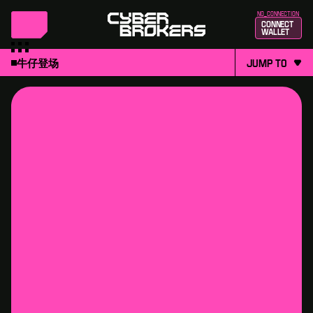
no_connection
Connect
Wallet
牛仔登场
jump to